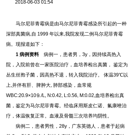
2018-06-03 01:54
马尔尼菲青霉病是由马尔尼菲青霉感染所引起的一种
深部真菌病,自 1999 年以来,我院发现二例马尔尼菲青霉
病。现报道如下：
1
病例资料
病例一，患者男，3y，因持续高热入
院，入院前曾在一家医院治疗，血培养检出真菌， 鉴定为
丛生丝孢子菌，因高热不退，转入我院治疗。 体温39℃以
上,并伴有肝、脾肿大, 肺部感染，血常规
WBC:20.9×10⒐/L, N:0.42, L:0.56, M:0.02,血培养检出真
菌，鉴定为马尔尼菲青霉。经临床用斯皮仁诺、氟康唑治
疗，体温恢复正常。血液及骨髓三次培养均阴性。
病例二，患者男性，28y，广东英德人，患者于起病