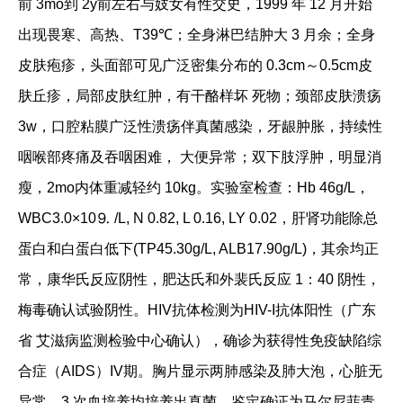
前 3mo到 2y前左右与妓女有性交史，1999 年 12 月开始
出现畏寒、高热、T39℃；全身淋巴结肿大 3 月余；全身
皮肤疱疹，头面部可见广泛密集分布的 0.3cm～0.5cm皮
肤丘疹，局部皮肤红肿，有干酪样坏 死物；颈部皮肤溃疡
3w，口腔粘膜广泛性溃疡伴真菌感染，牙龈肿胀，持续性
咽喉部疼痛及吞咽困难， 大便异常；双下肢浮肿，明显消
瘦，2mo内体重减轻约 10kg。实验室检查：Hb 46g/L，
WBC3.0×10⒐ /L, N 0.82, L 0.16, LY 0.02，肝肾功能除总
蛋白和白蛋白低下(TP45.30g/L, ALB17.90g/L)，其余均正
常，康华氏反应阴性，肥达氏和外裴氏反应 1：40 阴性，
梅毒确认试验阴性。HIV抗体检测为HIV-I抗体阳性（广东
省 艾滋病监测检验中心确认），确诊为获得性免疫缺陷综
合症（AIDS）IV期。胸片显示两肺感染及肺大泡，心脏无
异常。3 次血培养均培养出真菌，鉴定确证为马尔尼菲青