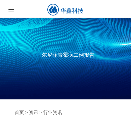
首页
关于
公司简介
马尔尼菲青霉病二例报告
服务
公司文化
产品销售
产品
公司资质荣誉
主打品牌
售前服务
代理产品
资讯
医学科研
希森美康
美国BioTek
梅里埃
罗氏
华鑫资讯
招聘
研发生产概况
康都概况
酒井医疗
行业资讯
社会招聘
首页
>
资讯
>
行业资讯
售后服务
En
\中
联系我们
自主产品
科研文档
人在华鑫
售后安装与维护
技术培训
装运与物流
滴宝
康都
公司环境
薪酬福利
培训发展