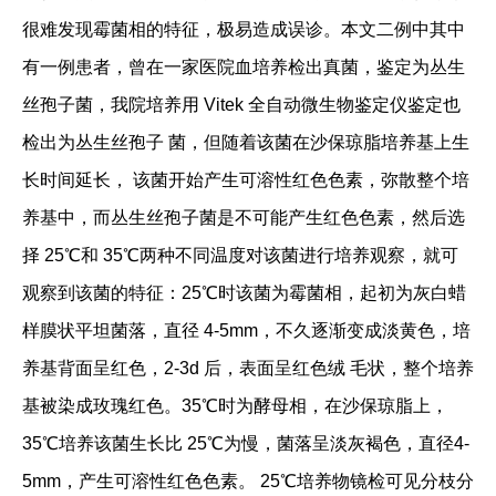
很难发现霉菌相的特征，极易造成误诊。本文二例中其中
有一例患者，曾在一家医院血培养检出真菌，鉴定为丛生
丝孢子菌，我院培养用 Vitek 全自动微生物鉴定仪鉴定也
检出为丛生丝孢子 菌，但随着该菌在沙保琼脂培养基上生
长时间延长， 该菌开始产生可溶性红色色素，弥散整个培
养基中，而丛生丝孢子菌是不可能产生红色色素，然后选
择 25℃和 35℃两种不同温度对该菌进行培养观察，就可
观察到该菌的特征：25℃时该菌为霉菌相，起初为灰白蜡
样膜状平坦菌落，直径 4-5mm，不久逐渐变成淡黄色，培
养基背面呈红色，2-3d 后，表面呈红色绒 毛状，整个培养
基被染成玫瑰红色。35℃时为酵母相，在沙保琼脂上，
35℃培养该菌生长比 25℃为慢，菌落呈淡灰褐色，直径4-
5mm，产生可溶性红色色素。 25℃培养物镜检可见分枝分